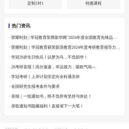
定制1对1
特惠课程
热门资讯
· 荣耀时刻 | 学冠教育荣膺新华网“2024年度全国教育先锋品牌
优秀案例”殊荣！
· 荣耀时刻｜学冠教育获荣新浪教育2024年度考研教育领导力品
牌！
· 学冠20岁生日快乐丨以梦为马，不负韶华！
· 26考研喜报丨高分速递，幸运接力，吸欧气啦～
· 学冠考研丨上岸计划非定向全科通关班
· 全国研究生报考条件与要求
· 喜报｜一纸通知书，终不负所有坚持与奔赴！
· 录取通知书隐藏福利！直接省下一大笔！