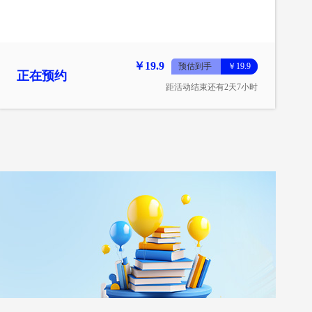
￥19.9
预估到手
￥19.9
正在预约
距活动结束还有2天7小时