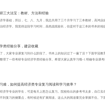
研三大法宝：教材、方法和经验
济学基础，所以，七、八、九月，我总共用了三个月学习了三本教材，高鸿业
治经济学。我觉得这段学习时间，虽然战线较长，但是对于这三本的书本的地
之后学习中级宏观微观有着不小的作用。
学类经验分享，建议收藏
了，大家专业课复习到什么阶段了。书本上的知识过了一遍了没？下面学冠教
整理了一些考研专业经济学类经验分享。希望大家认真学习哦~1.明确专业课考
习大家一定要明确专业课考察范围，单单了解书本上的知识是肯定不够的，需
、弄懂。
习难，如何提高经济类专业复习阅读和学习效率？
经济学专业的学生，可是每天上愁怎么复习。院校给出的参考书太多，自己实
不到复习的侧重点，有时候还有扩展阅读。这么大的阅读量完全掌握不住。下
大家总结了关于经济类专业复习难，如何提高经济类专业复习阅读和学习效率