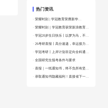
热门资讯
· 荣耀时刻 | 学冠教育荣膺新华
网“2024年度全国教育先锋品牌优秀案
· 荣耀时刻｜学冠教育获荣新浪教育
例”殊荣！
2024年度考研教育领导力品牌！
· 学冠20岁生日快乐丨以梦为马，不负
韶华！
· 26考研喜报丨高分速递，幸运接力，
吸欧气啦～
· 学冠考研丨上岸计划非定向全科通关
班
· 全国研究生报考条件与要求
· 喜报｜一纸通知书，终不负所有坚持
与奔赴！
· 录取通知书隐藏福利！直接省下一大
笔！