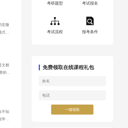
考研题型
考试报名
的宏微
考试流程
报考条件
毯式学
育文都
免费领取在线课程礼包
察的范
要把一
一键领取
在不知
面学冠
？希望