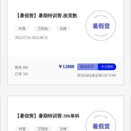
【暑假营】暑期特训营-政英数
时蕾
万翔浩
豆峥
2022.07.01-2022.08.31
￥12800
预估到手
￥12800
限售 600
已售 342
距活动结束还有2天7小时
【暑假营】暑期特训营-396单科
时蕾
万翔浩
豆峥