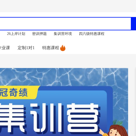
训
26上岸计划
密训押题
集训营环境
四六级特惠课程
专业课
定制1对1
特惠课程