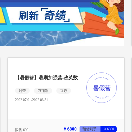
【暑假营】暑期加强营-政英数
时蕾
万翔浩
豆峥
2022.07.01-2022.08.31
￥6800
预估到手
￥6800
限售 600