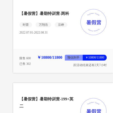
【暑假营】暑期特训营-两科
时蕾
万翔浩
豆峥
2022.07.01-2022.08.31
￥10800/11800
预估到手
￥10800/11800
限售 600
已售 302
距活动结束还有2天7小时
【暑假营】暑期特训营-199+英
二