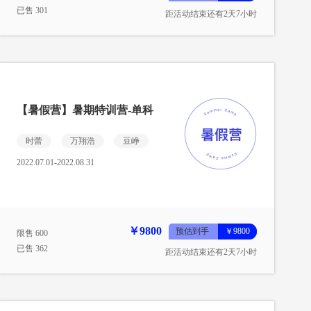
已售 301
距活动结束还有2天7小时
【暑假营】暑期特训营-单科
时蕾
万翔浩
豆峥
2022.07.01-2022.08.31
￥9800
预估到手
￥9800
限售 600
已售 362
距活动结束还有2天7小时