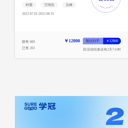
时蕾
万翔浩
豆峥
2022.07.01-2022.08.31
￥12800
预估到手
￥12800
限售 600
已售 263
距活动结束还有2天7小时