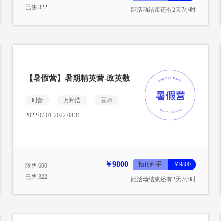
已售 322
距活动结束还有2天7小时
【暑假营】暑期精英营-政英数
时蕾
万翔浩
豆峥
2022.07.01-2022.08.31
￥9800
预估到手
￥9800
限售 600
已售 322
距活动结束还有2天7小时