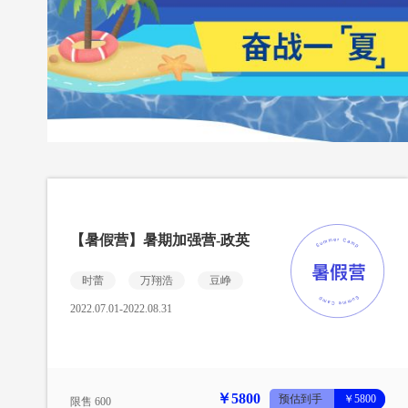
【暑假营】暑期加强营-政英
时蕾
万翔浩
豆峥
2022.07.01-2022.08.31
￥5800
预估到手
￥5800
限售 600