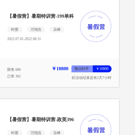
【暑假营】暑期特训营-199单科
时蕾
万翔浩
豆峥
2022.07.01-2022.08.31
￥10800
预估到手
￥10800
限售 600
已售 362
距活动结束还有2天7小时
【暑假营】暑期特训营-政英396
时蕾
万翔浩
豆峥