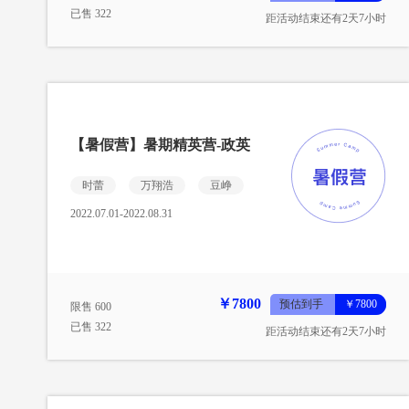
已售 322
距活动结束还有2天7小时
【暑假营】暑期精英营-政英
时蕾
万翔浩
豆峥
2022.07.01-2022.08.31
￥7800
预估到手
￥7800
限售 600
已售 322
距活动结束还有2天7小时