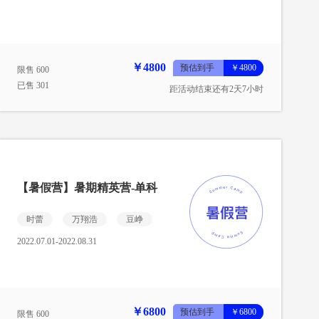
￥4800
预估到手
￥4800
限售 600
已售 301
距活动结束还有2天7小时
【暑假营】暑期精英营-单科
时蕾
万翔浩
豆峥
2022.07.01-2022.08.31
￥6800
预估到手
￥6800
限售 600