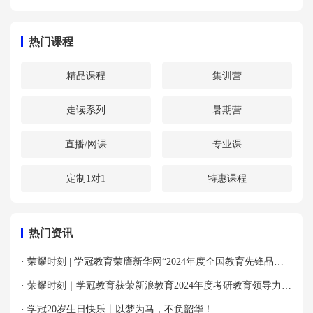
热门课程
精品课程
集训营
走读系列
暑期营
直播/网课
专业课
定制1对1
特惠课程
热门资讯
· 荣耀时刻 | 学冠教育荣膺新华网“2024年度全国教育先锋品牌
优秀案例”殊荣！
· 荣耀时刻｜学冠教育获荣新浪教育2024年度考研教育领导力品
牌！
· 学冠20岁生日快乐丨以梦为马，不负韶华！