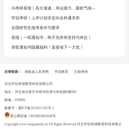
· 26考研喜报丨高分速递，幸运接力，吸欧气啦～
· 学冠考研丨上岸计划非定向全科通关班
· 全国研究生报考条件与要求
· 喜报｜一纸通知书，终不负所有坚持与奔赴！
· 录取通知书隐藏福利！直接省下一大笔！
友情链接：
湖南成人高考网
学冠教育
文都考研
河北学冠奇绩教育科技有限公司
地址：河北省石家庄市裕华区师大科技园9楼901
邮编：050000
备案号：
冀ICP备2022011161号-2
冀公网安备 13010802001648号
Copyright www.xueguanedu.cn All Rights Reserved 河北学冠奇绩教育科技有限公