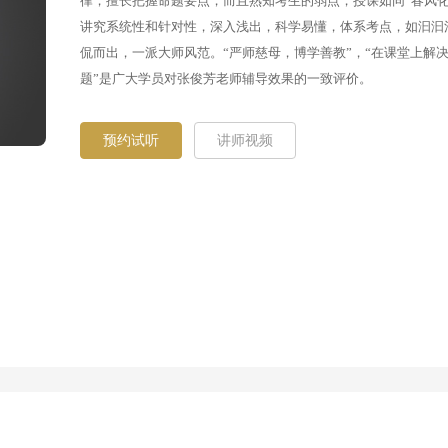
律，擅长把握命题要点，而且熟知考生的弱点，授课如同“春风化
讲究系统性和针对性，深入浅出，科学易懂，体系考点，如汩汩
侃而出，一派大师风范。“严师慈母，博学善教”，“在课堂上解
题”是广大学员对张俊芳老师辅导效果的一致评价。
预约试听
讲师视频