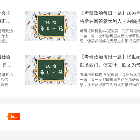
社会主
【考研政治每日一题】1894
须正确
格斯在回答意大利人卡内帕
国特
要求尽量用简短的字句来表述未
考研政治
考研培训机构-学冠教育，每日解读
2355
10:44
政治信
一题，每一次都能巩固自己的考研政
序渐进之
息，让学员能够在无形之中形成循序
天。
感，看看我们的小伙伴可以坚持几天
国社会
【考研政治每日一题】19世
别是实
以圣西门、傅立叶、欧文为
批判的空想社会主义是科学
考研政治
考研培训机构-学冠教育，每日解读
3567
10:44
政治信
一题，每一次都能巩固自己的考研政
义...
序渐进之
息，让学员能够在无形之中形成循序
天。
感，看看我们的小伙伴可以坚持几天