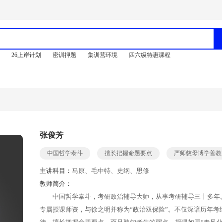
训
26上岸计划
密训押题
集训营环境
四六级特惠课程
张俊芳
中国哲学泰斗
擅长把握命题要点
严师慈母博学善教
主讲科目：
马原、毛中特、史纲、思修
教师简介：
中国哲学泰斗，考研政治辅导大师，从事考研辅导三十多年
专属授课师资，与徐之明并称为“政治双保险”。不仅深谙历年考