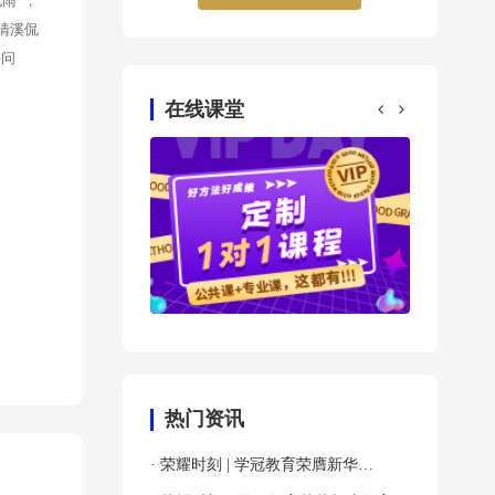
雨”，
清溪侃
决问
在线课堂
热门资讯
· 荣耀时刻 | 学冠教育荣膺新华