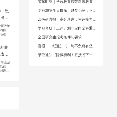
网“2024年度全国教育先锋品牌优秀案
· 荣耀时刻｜学冠教育获荣新浪教育
例”殊荣！
2024年度考研教育领导力品牌！
· 学冠20岁生日快乐丨以梦为马，不负
年，恩
提出的
韶华！
· 26考研喜报丨高分速递，幸运接力，
...
考研政治
吸欧气啦～
· 学冠考研丨上岸计划非定向全科通关
治信
渐进之
班
· 全国研究生报考条件与要求
。
· 喜报｜一纸通知书，终不负所有坚持
纪初期
代表的
与奔赴！
· 录取通知书隐藏福利！直接省下一大
社会主
考研政治
笔！
治信
渐进之
。