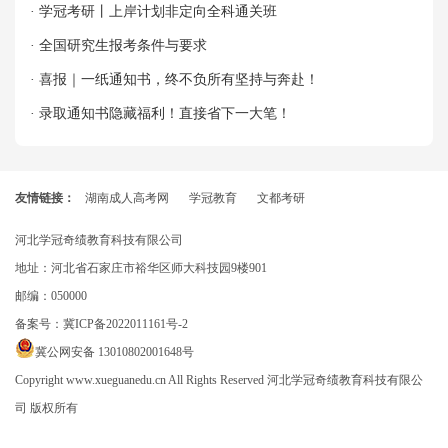
· 学冠考研丨上岸计划非定向全科通关班
· 全国研究生报考条件与要求
· 喜报｜一纸通知书，终不负所有坚持与奔赴！
· 录取通知书隐藏福利！直接省下一大笔！
友情链接：
湖南成人高考网
学冠教育
文都考研
河北学冠奇绩教育科技有限公司
地址：河北省石家庄市裕华区师大科技园9楼901
邮编：050000
备案号：
冀ICP备2022011161号-2
冀公网安备 13010802001648号
Copyright www.xueguanedu.cn All Rights Reserved 河北学冠奇绩教育科技有限公
司 版权所有