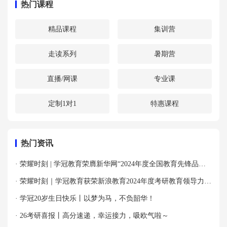
热门课程
精品课程
集训营
走读系列
暑期营
直播/网课
专业课
定制1对1
特惠课程
热门资讯
· 荣耀时刻 | 学冠教育荣膺新华网“2024年度全国教育先锋品牌
优秀案例”殊荣！
· 荣耀时刻｜学冠教育获荣新浪教育2024年度考研教育领导力品
牌！
· 学冠20岁生日快乐丨以梦为马，不负韶华！
· 26考研喜报丨高分速递，幸运接力，吸欧气啦～