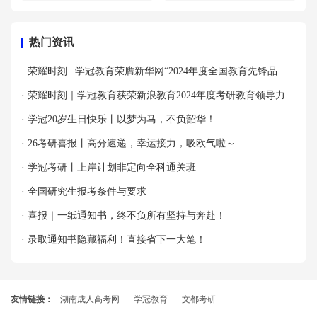
热门资讯
· 荣耀时刻 | 学冠教育荣膺新华网“2024年度全国教育先锋品牌
优秀案例”殊荣！
· 荣耀时刻｜学冠教育获荣新浪教育2024年度考研教育领导力品
牌！
· 学冠20岁生日快乐丨以梦为马，不负韶华！
· 26考研喜报丨高分速递，幸运接力，吸欧气啦～
· 学冠考研丨上岸计划非定向全科通关班
· 全国研究生报考条件与要求
· 喜报｜一纸通知书，终不负所有坚持与奔赴！
· 录取通知书隐藏福利！直接省下一大笔！
友情链接：
湖南成人高考网
学冠教育
文都考研