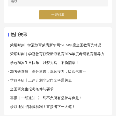
一键领取
热门资讯
· 荣耀时刻 | 学冠教育荣膺新华网“2024年度全国教育先锋品牌
优秀案例”殊荣！
· 荣耀时刻｜学冠教育获荣新浪教育2024年度考研教育领导力品
牌！
· 学冠20岁生日快乐丨以梦为马，不负韶华！
· 26考研喜报丨高分速递，幸运接力，吸欧气啦～
· 学冠考研丨上岸计划非定向全科通关班
· 全国研究生报考条件与要求
· 喜报｜一纸通知书，终不负所有坚持与奔赴！
· 录取通知书隐藏福利！直接省下一大笔！