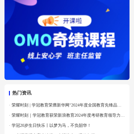
热门资讯
· 荣耀时刻 | 学冠教育荣膺新华网“2024年度全国教育先锋品牌
优秀案例”殊荣！
· 荣耀时刻｜学冠教育获荣新浪教育2024年度考研教育领导力品
牌！
· 学冠20岁生日快乐丨以梦为马，不负韶华！