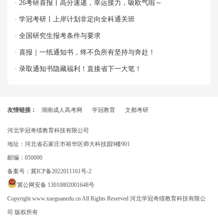
· 26考研喜报丨高分速递，幸运接力，吸欧气啦～
· 学冠考研丨上岸计划非定向全科通关班
· 全国研究生报考条件与要求
· 喜报｜一纸通知书，终不负所有坚持与奔赴！
· 录取通知书隐藏福利！直接省下一大笔！
友情链接：
湖南成人高考网
学冠教育
文都考研
河北学冠奇绩教育科技有限公司
地址：河北省石家庄市裕华区师大科技园9楼901
邮编：050000
备案号：
冀ICP备2022011161号-2
冀公网安备 13010802001648号
Copyright www.xueguanedu.cn All Rights Reserved 河北学冠奇绩教育科技有限公
司 版权所有