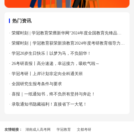
热门资讯
· 荣耀时刻 | 学冠教育荣膺新华网“2024年度全国教育先锋品牌
优秀案例”殊荣！
· 荣耀时刻｜学冠教育获荣新浪教育2024年度考研教育领导力品
牌！
· 学冠20岁生日快乐丨以梦为马，不负韶华！
· 26考研喜报丨高分速递，幸运接力，吸欧气啦～
· 学冠考研丨上岸计划非定向全科通关班
· 全国研究生报考条件与要求
· 喜报｜一纸通知书，终不负所有坚持与奔赴！
· 录取通知书隐藏福利！直接省下一大笔！
友情链接：
湖南成人高考网
学冠教育
文都考研