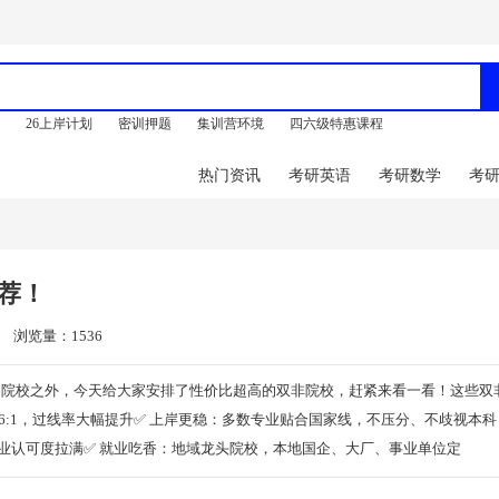
训
26上岸计划
密训押题
集训营环境
四六级特惠课程
热门资讯
考研英语
考研数学
考
荐！
浏览量：1536
11院校之外，今天给大家安排了性价比超高的双非院校，赶紧来看一看！这些双
1-6:1，过线率大幅提升✅ 上岸更稳：多数专业贴合国家线，不压分、不歧视本
行业认可度拉满✅ 就业吃香：地域龙头院校，本地国企、大厂、事业单位定