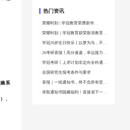
热门资讯
· 荣耀时刻 | 学冠教育荣膺新华
网“2024年度全国教育先锋品牌优秀案
· 荣耀时刻｜学冠教育获荣新浪教育
例”殊荣！
2024年度考研教育领导力品牌！
· 学冠20岁生日快乐丨以梦为马，不负
韶华！
· 26考研喜报丨高分速递，幸运接力，
吸欧气啦～
· 学冠考研丨上岸计划非定向全科通关
班
· 全国研究生报考条件与要求
· 喜报｜一纸通知书，终不负所有坚持
“嫡系
与奔赴！
· 录取通知书隐藏福利！直接省下一大
B）、
笔！