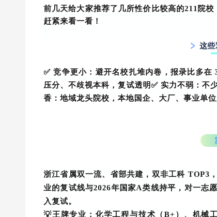
前几天给大家推荐了几所性价比较高的211院校
赶紧来看一看！
这些
✅
竞争更小
：避开名校扎堆内卷，报录比多在 3:
压分、不歧视本科，复试透明
✅
实力不弱
：不
香
：地域龙头院校，本地国企、大厂、事业单位
浙江省属双一流、省部共建，双非工科 TOP
业的复试线与2026年国家A类线持平，对一
入复试
。
💡王牌专业：化学工程与技术（B+）、机械