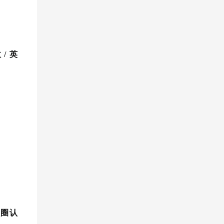
/ 英
融圈认