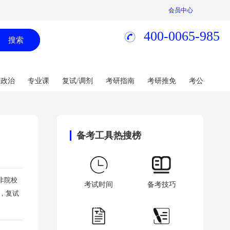
会员中心
400-0065-985
搜索
研政治
专业课
复试/调剂
考研指南
考研推免
考公
备考工具热搜榜
非院校
考试时间
备考技巧
科，复试