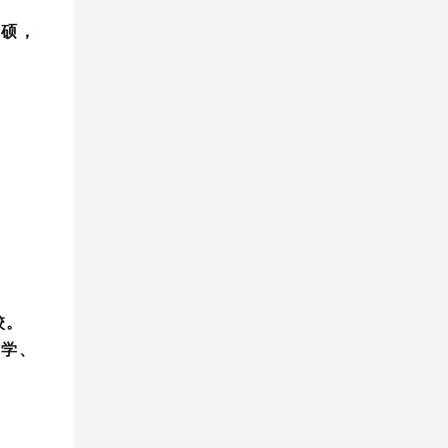
专硕，
校。
筑学、