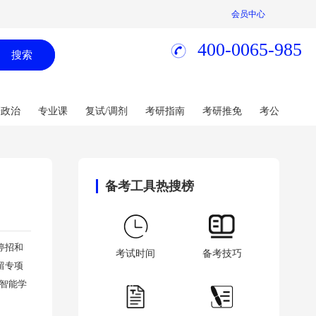
会员中心
400-0065-985
搜索
研政治
专业课
复试/调剂
考研指南
考研推免
考公
备考工具热搜榜
停招和
考试时间
备考技巧
留专项
智能学