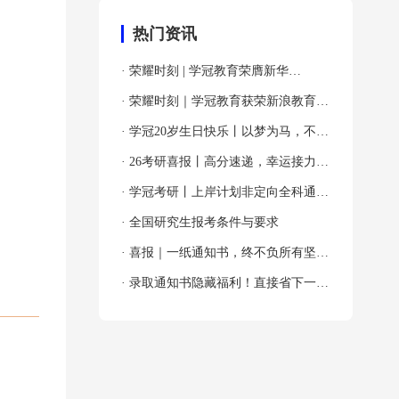
热门资讯
· 荣耀时刻 | 学冠教育荣膺新华
网“2024年度全国教育先锋品牌优秀案
· 荣耀时刻｜学冠教育获荣新浪教育
例”殊荣！
2024年度考研教育领导力品牌！
· 学冠20岁生日快乐丨以梦为马，不负
韶华！
· 26考研喜报丨高分速递，幸运接力，
吸欧气啦～
· 学冠考研丨上岸计划非定向全科通关
班
· 全国研究生报考条件与要求
· 喜报｜一纸通知书，终不负所有坚持
与奔赴！
· 录取通知书隐藏福利！直接省下一大
笔！