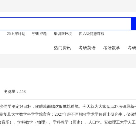
训
26上岸计划
密训押题
集训营环境
四六级特惠课程
热门资讯
考研英语
考研数学
考
浏览量：553
不少同学刚定好目标，转眼就面临这般尴尬处境。今天就为大家盘点27考研最新
院复旦大学数学科学学院官宣：2027年起不再招收学术学位硕士研究生，仅保
（音乐）、学科教学（物理）、学科教学（历史）、人口学。安徽理工大学人工