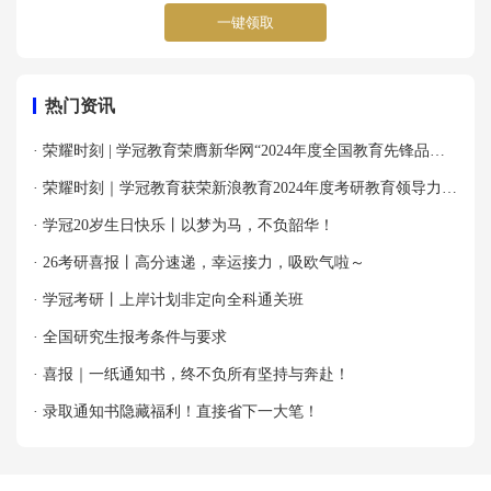
一键领取
热门资讯
· 荣耀时刻 | 学冠教育荣膺新华网“2024年度全国教育先锋品牌
优秀案例”殊荣！
· 荣耀时刻｜学冠教育获荣新浪教育2024年度考研教育领导力品
牌！
· 学冠20岁生日快乐丨以梦为马，不负韶华！
· 26考研喜报丨高分速递，幸运接力，吸欧气啦～
· 学冠考研丨上岸计划非定向全科通关班
· 全国研究生报考条件与要求
· 喜报｜一纸通知书，终不负所有坚持与奔赴！
· 录取通知书隐藏福利！直接省下一大笔！