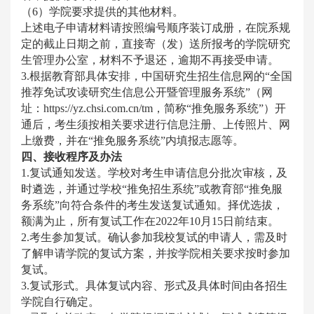
（6）学院要求提供的其他材料。
上述电子申请材料请按照编号顺序装订成册，在院系规
定的截止日期之前，直接寄（发）送所报考的学院研究
生管理办公室，材料不予退还，逾期不再接受申请。
3.根据教育部具体安排，中国研究生招生信息网的“全国
推荐免试攻读研究生信息公开暨管理服务系统”（网
址：https://yz.chsi.com.cn/tm，简称“推免服务系统”）开
通后，考生须按相关要求进行信息注册、上传照片、网
上缴费，并在“推免服务系统”内填报志愿等。
四、接收程序及办法
1.复试通知发送。学校对考生申请信息分批次审核，及
时遴选，并通过学校“推免招生系统”或教育部“推免服
务系统”向符合条件的考生发送复试通知。择优选拔，
额满为止，所有复试工作在2022年10月15日前结束。
2.考生参加复试。确认参加我校复试的申请人，需及时
了解申请学院的复试方案，并按学院相关要求按时参加
复试。
3.复试形式。具体复试内容、形式及具体时间由各招生
学院自行确定。