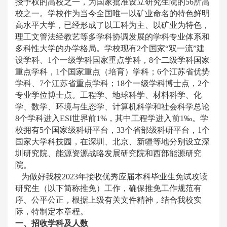
授予权的高校之一，为国家批准设立研究生院的56所高
校之一。学校作为当今全国唯一以矿业命名的特色鲜明
高水平大学，已经形成了以工科为主、以矿业为特色，
理工文管法经教艺等多学科协调发展的学科专业体系和
多科性大学的办学格局。学校现有2个国家“双一流”建
设学科、1个一级学科国家重点学科，8个二级学科国家
重点学科，1个国家重点（培育）学科；6个江苏省优势
学科、7个江苏省重点学科；18个一级学科博士点，2个
专业学位博士点。工程学、地球科学、材料科学、化
学、数学、环境与生态学、计算机科学和社会科学总论
8个学科进入ESI世界前1%，其中工程学进入前1‰。学
校拥有5个国家级科研平台，33个省部级科研平台，1个
国家大学科技园，在深圳、北京、新疆等地分别设立深
圳研究院、能源资源战略发展研究院和西部能源研究
院。
为做好我校2023年接收优秀应届本科毕业生免试攻读
研究生（以下简称推免）工作，确保推免工作规范有
序、公平公正，根据上级有关文件精神，结合我校实
际，特制定本章程。
一、招收学科及人数