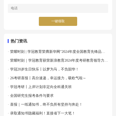
一键领取
热门资讯
· 荣耀时刻 | 学冠教育荣膺新华网“2024年度全国教育先锋品牌
优秀案例”殊荣！
· 荣耀时刻｜学冠教育获荣新浪教育2024年度考研教育领导力品
牌！
· 学冠20岁生日快乐丨以梦为马，不负韶华！
· 26考研喜报丨高分速递，幸运接力，吸欧气啦～
· 学冠考研丨上岸计划非定向全科通关班
· 全国研究生报考条件与要求
· 喜报｜一纸通知书，终不负所有坚持与奔赴！
· 录取通知书隐藏福利！直接省下一大笔！