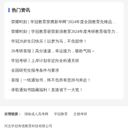
热门资讯
· 荣耀时刻 | 学冠教育荣膺新华网“2024年度全国教育先锋品牌
优秀案例”殊荣！
· 荣耀时刻｜学冠教育获荣新浪教育2024年度考研教育领导力品
牌！
· 学冠20岁生日快乐丨以梦为马，不负韶华！
· 26考研喜报丨高分速递，幸运接力，吸欧气啦～
· 学冠考研丨上岸计划非定向全科通关班
· 全国研究生报考条件与要求
· 喜报｜一纸通知书，终不负所有坚持与奔赴！
· 录取通知书隐藏福利！直接省下一大笔！
友情链接：
湖南成人高考网
学冠教育
文都考研
河北学冠奇绩教育科技有限公司