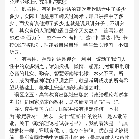
分就能够上研究生吗?妄想!
3、欺骗性。有的押题神话的鼓吹者吹嘘命中了多少
多少，实际上他是用了瞒天过海术，即只讲押中了多
少，而没有说他押了多少;也就是说只讲分子，不讲分
母。其实有的人预测的题目是个天文数字，连写带说，
超过300百万字，整个一个“海押”。这种押题法叫做“卡
拉OK”押题法，押题者自娱自乐，学生晕头转向、不知
所云。
4、有害性。押题神话是迎合、利用、煽动了我们人
性中的众多弱点，诸如投机、懒惰、愚蠢;与考研胜利所
必需的扎实、勤奋、智慧等南辕北辙、水火不容。所
以，成为押题神话的俘虏之日，就是考研成功的所有希
望从基础上、根本上完全彻底地葬送之时。
误区之五：高等教育出版社出版的《政治理论考试参
考书》是国家指定的教材，是考研复习的
“红宝书”。
在研究生复习方面，国家并没有指定任何一本书
为
“钦定教材”，所以，关于“红宝书”的说法，是以讹传
讹。关于《政治理论考试参考书》，我的看法是，与其
他教材一样，它既有优点，也存在缺陷。优点是比较精
练，是所有同类书中篇幅最小的;缺点是与考试大纲衔接