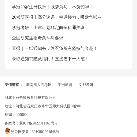
牌！
· 学冠20岁生日快乐丨以梦为马，不负韶华！
· 26考研喜报丨高分速递，幸运接力，吸欧气啦～
· 学冠考研丨上岸计划非定向全科通关班
· 全国研究生报考条件与要求
· 喜报｜一纸通知书，终不负所有坚持与奔赴！
· 录取通知书隐藏福利！直接省下一大笔！
友情链接：
湖南成人高考网
学冠教育
文都考研
河北学冠奇绩教育科技有限公司
地址：河北省石家庄市裕华区师大科技园9楼901
邮编：050000
备案号：
冀ICP备2022011161号-2
冀公网安备 13010802001648号