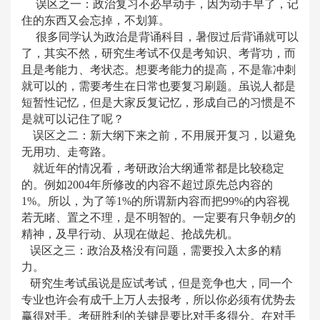
误区之一：政治复习不必早动手，因为动手早了，记
住的东西又会忘掉，不划算。
很多同学认为政治是背诵科目，暑假过后背诵就可以
了，其实不然，研究生考试不仅是考知识、考背功，而
且是考能力、考状态。想要考能力的提高，不是靠冲刺
就可以的，需要考生在日常也要复习刷题。虽说人都是
短暂性记忆，但是大家反复记忆，形成自己的习惯是不
是就可以记住了呢？
误区之二：新大纲下来之前，不用展开复习，以避免
无用功、走弯路。
就近年的情况看，考研政治大纲通常都是比较稳定
的。例如
2004年所修改的内容不超过原先总内容的
1%。所以，为了等1%的所谓新内容而把99%的内容视
若无睹、置之不理，是不明智的。一定要有只争朝夕的
精神，及早行动、从现在做起、抢战先机。
误区之三：政治及格没有问题，需要投入太多的精
力。
研究生考试虽说是应试考试，但是竞争也大，同一个
专业也许会有成千上万人去报考，所以你必须有优势去
赢得对手。
考研胜利的关键是要比对手多得分。在对手