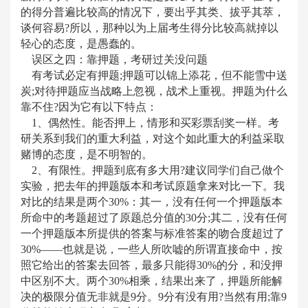
的得分普遍比较高的情况下，要出乎其类、拔乎其萃，
谈何容易
?所以，那种以为上届考生得分比较高就掉以
轻心的态度，是愚蠢的。
误区之四：靠押题，考研过关没问题
有考试必定有押题
;押题可以锦上添花，但不能雪中送
炭;对待押题应当战略上忽视，战术上重视。押题为什么
靠不住?因为它有以下特点：
1、偶然性。能否押上，情形和买彩票刮奖一样。考
研关系到我们的重大利益，对这个如此重大的利益采取
赌博的态度，是不明智的。
2、有限性。押题到底有多大用?建议同学们自己做个
实验，把去年的押题版本和考试原题拿来对比一下。我
对比的结果是两个30%：其一，没有任何一个押题版本
所命中的考题超过了原题总分值的30分;其二，没有任何
一个押题版本所提供的答案与标准答案的吻合度超过了
30%——也就是说，一些人所吹嘘的所谓直接命中，按
照它给出的答案去回答，最多只能得30%的分，和没押
中区别不大。两个30%相乘，结果出来了，押题所能解
决的极限分值无非就是9分。9分有没有用?当然有用;靠9