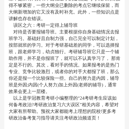
得不够紧密，一些大纲业已删除的考点它继续保留，而
大纲新增加的它又没有及时补充。此外，一些知识点是
讲解也存在错误。
误区之六：考研一定得上辅导班
对待是否要报辅导班。主要根据你自身基础情况去报
班学习。基础好且自制力强，自己完全可以制定计划，
按部就班的学习。对于考研基础差的同学，可以选择报
班，跟老师学习，幼贞独行。考研辅导班它只是一个辅
助作用，并不是你报班了，就可以不认真学习了，
那肯
定是不行的。
其次，看对手的情况。如果报考的是热门
专业、竞争比较激烈，或者你的对手大都报了班，那么
你还是报一个比较保险一些。自己的努力是内因，辅导
班是外因
;内因(个人努力)加上外因(老师的辅导)，通常
效果会更上一层楼。
以上是学冠教育考研小编整理的
“24考研考生应该如
何备考政治?
考研政治复习六大误区”相关内容，希望对
大家有所帮助。预祝大家都能考上理想的院校!更多考
研政治备考复习指导请关注考研政治频道页！