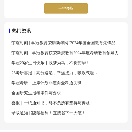
一键领取
热门资讯
· 荣耀时刻 | 学冠教育荣膺新华网“2024年度全国教育先锋品牌
优秀案例”殊荣！
· 荣耀时刻｜学冠教育获荣新浪教育2024年度考研教育领导力品
牌！
· 学冠20岁生日快乐丨以梦为马，不负韶华！
· 26考研喜报丨高分速递，幸运接力，吸欧气啦～
· 学冠考研丨上岸计划非定向全科通关班
· 全国研究生报考条件与要求
· 喜报｜一纸通知书，终不负所有坚持与奔赴！
· 录取通知书隐藏福利！直接省下一大笔！