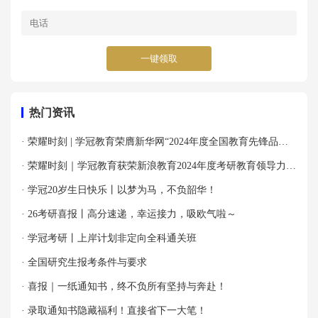
一键领取
热门资讯
· 荣耀时刻 | 学冠教育荣膺新华网“2024年度全国教育先锋品牌
优秀案例”殊荣！
· 荣耀时刻｜学冠教育获荣新浪教育2024年度考研教育领导力品
牌！
· 学冠20岁生日快乐丨以梦为马，不负韶华！
· 26考研喜报丨高分速递，幸运接力，吸欧气啦～
· 学冠考研丨上岸计划非定向全科通关班
· 全国研究生报考条件与要求
· 喜报｜一纸通知书，终不负所有坚持与奔赴！
· 录取通知书隐藏福利！直接省下一大笔！