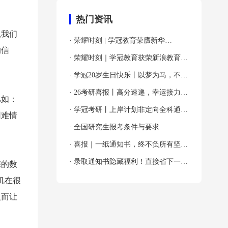
热门资讯
以我们
· 荣耀时刻 | 学冠教育荣膺新华
的信
网“2024年度全国教育先锋品牌优秀案
· 荣耀时刻｜学冠教育获荣新浪教育
例”殊荣！
2024年度考研教育领导力品牌！
· 学冠20岁生日快乐丨以梦为马，不负
韶华！
· 26考研喜报丨高分速递，幸运接力，
比如：
吸欧气啦～
· 学冠考研丨上岸计划非定向全科通关
困难情
班
· 全国研究生报考条件与要求
· 喜报｜一纸通知书，终不负所有坚持
与奔赴！
· 录取通知书隐藏福利！直接省下一大
深的数
笔！
机在很
反而让