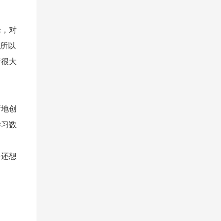
论，对
。所以
着很大
断地创
学习数
多还想