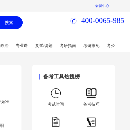
会员中心
400-0065-985
搜索
研政治
专业课
复试/调剂
考研指南
考研推免
考公
备考工具热搜榜
开始准
考试时间
备考技巧
和弱