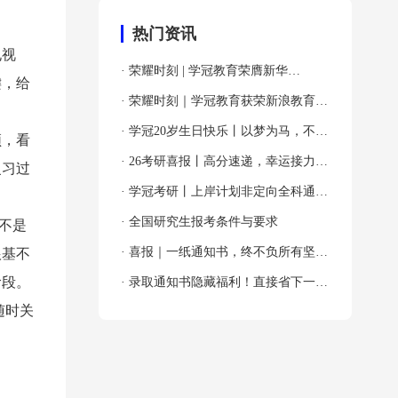
热门资讯
电视
· 荣耀时刻 | 学冠教育荣膺新华
键，给
网“2024年度全国教育先锋品牌优秀案
· 荣耀时刻｜学冠教育获荣新浪教育
例”殊荣！
2024年度考研教育领导力品牌！
· 学冠20岁生日快乐丨以梦为马，不负
频，看
韶华！
· 26考研喜报丨高分速递，幸运接力，
复习过
吸欧气啦～
· 学冠考研丨上岸计划非定向全科通关
班
· 全国研究生报考条件与要求
不是
· 喜报｜一纸通知书，终不负所有坚持
根基不
阶段。
与奔赴！
· 录取通知书隐藏福利！直接省下一大
随时关
笔！