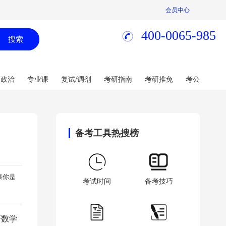
会员中心
400-0065-985
搜索
研政治
专业课
复试/调剂
考研指南
考研推免
考公
备考工具热搜榜
果你是
考试时间
备考技巧
研数学