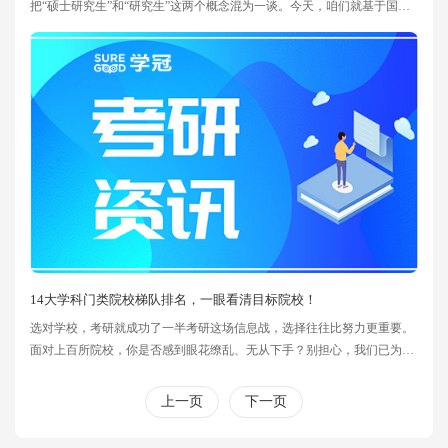
把“硕士研究生”和“研究生”这两个概念混为一谈。今天，咱们就基于国内
外教育体系，好好剖析一下它们之间的核心差异。01学历与学位：本质大
不同研究生，它代表的是一种学历层次，简单来说，就是本科毕业之后所
经历的教育阶段。而硕士呢，它是一种学位类型，是对个人学术水平的一
种官方认证。当你完成硕士阶段的学业，顺利毕业时，会同时拿到研究生
学历证书和
14大学科门类院校梯队排名，一眼看清目标院校！
选对学校，考研就成功了一半考研这场信息战，选择往往比努力更重要。
面对上百所院校，你是否感到眼花缭乱、无从下手？别担心，我们已为你
整理了考研14大学科门类院校的梯队排名，帮你一眼看清目标院校的位
置！如何理解院校梯队？第一梯队：顶尖王者，国内TOP2，专业实力无
上一页
下一页
可争议第二梯队：C9联盟、专业顶尖强校，实力超群，行业标杆第三梯
队：强势985、顶尖211、专业特色院校，