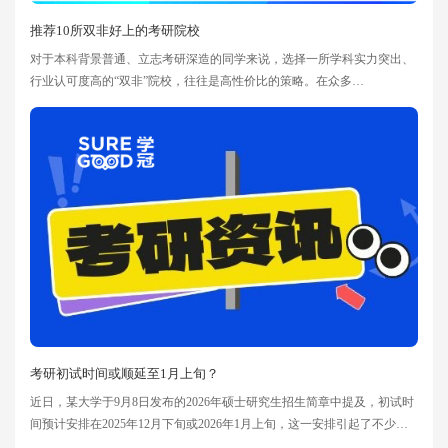
推荐10所双非好上的考研院校
对于本科背景普通、立志考研深造的同学来说，选择一所学科实力突出、
行业认可度高的“双非”院校，往往是高性价比的策略。在众多
非“985/211”高校中，不乏一些在特定学科领域具有显著优势的院校，它们
虽未头顶名校光环，却凭借扎实的学术积淀、特色鲜明的专业设置以及紧
密的产学研结合，在就业市场与学术圈中赢得了良好声誉。例如，东北财
经大学在经管学科领域底蕴深厚，燕山大学以强势工科见长，南京邮电大
学和重庆邮电大
考研初试时间或顺延至1月上旬？
近日，某大学于9月8日发布的2026年硕士研究生招生简章中提及，初试时
间预计安排在2025年12月下旬或2026年1月上旬，这一安排引起了不少考
生的关注。不少同学的第一反应是惊讶和疑惑。毕竟在今年6月，黄冈师