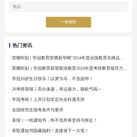
一键领取
热门资讯
· 荣耀时刻 | 学冠教育荣膺新华网“2024年度全国教育先锋品牌
优秀案例”殊荣！
· 荣耀时刻｜学冠教育获荣新浪教育2024年度考研教育领导力品
牌！
· 学冠20岁生日快乐丨以梦为马，不负韶华！
· 26考研喜报丨高分速递，幸运接力，吸欧气啦～
· 学冠考研丨上岸计划非定向全科通关班
· 全国研究生报考条件与要求
· 喜报｜一纸通知书，终不负所有坚持与奔赴！
· 录取通知书隐藏福利！直接省下一大笔！