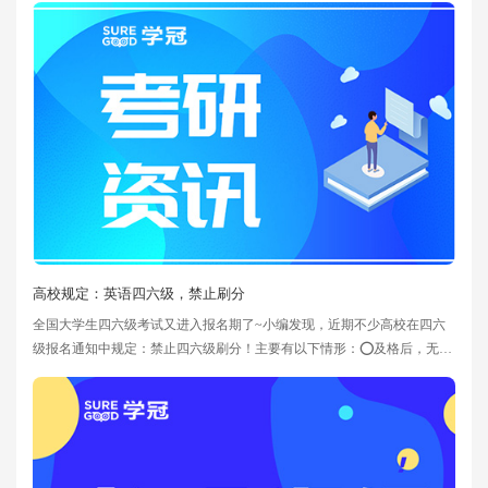
范学院发布的招生信息中还显示初试时间仍定在12月下旬。短短两个月，
难道考研时间真有如此大的变动？事实上，这一推测并非空穴来风。背后
最直接的原因与2026年春节时间有关——春节落在2月17日，属
高校规定：英语四六级，禁止刷分
全国大学生四六级考试又进入报名期了~小编发现，近期不少高校在四六
级报名通知中规定：禁止四六级刷分！主要有以下情形：⭕及格后，无法
再次报考比如成都工业学院、黑龙江科技大学、青岛农业大学等，公告中
表明：只要曾经四六级成绩≥425分，不能重复报考。⭕限制多次刷分如河
南大学，限制刷分，即四六级达到425分以上再次报名，在校期间不能超
过1次。⭕末尾分配方式即系统分配报名时