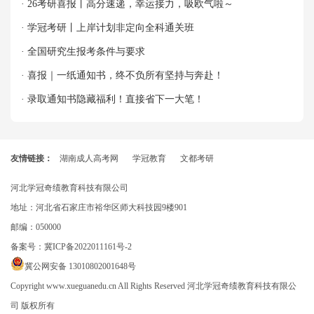
· 26考研喜报丨高分速递，幸运接力，吸欧气啦～
· 学冠考研丨上岸计划非定向全科通关班
· 全国研究生报考条件与要求
· 喜报｜一纸通知书，终不负所有坚持与奔赴！
· 录取通知书隐藏福利！直接省下一大笔！
友情链接：
湖南成人高考网
学冠教育
文都考研
河北学冠奇绩教育科技有限公司
地址：河北省石家庄市裕华区师大科技园9楼901
邮编：050000
备案号：
冀ICP备2022011161号-2
冀公网安备 13010802001648号
Copyright www.xueguanedu.cn All Rights Reserved 河北学冠奇绩教育科技有限公
司 版权所有