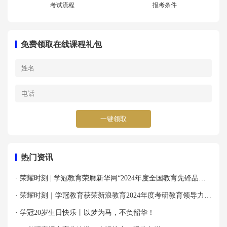
考试流程
报考条件
免费领取在线课程礼包
一键领取
热门资讯
· 荣耀时刻 | 学冠教育荣膺新华网“2024年度全国教育先锋品牌
优秀案例”殊荣！
· 荣耀时刻｜学冠教育获荣新浪教育2024年度考研教育领导力品
牌！
· 学冠20岁生日快乐丨以梦为马，不负韶华！