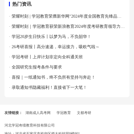
热门资讯
· 荣耀时刻 | 学冠教育荣膺新华网“2024年度全国教育先锋品牌
优秀案例”殊荣！
· 荣耀时刻｜学冠教育获荣新浪教育2024年度考研教育领导力品
牌！
· 学冠20岁生日快乐丨以梦为马，不负韶华！
· 26考研喜报丨高分速递，幸运接力，吸欧气啦～
· 学冠考研丨上岸计划非定向全科通关班
· 全国研究生报考条件与要求
· 喜报｜一纸通知书，终不负所有坚持与奔赴！
· 录取通知书隐藏福利！直接省下一大笔！
友情链接：
湖南成人高考网
学冠教育
文都考研
河北学冠奇绩教育科技有限公司
地址：河北省石家庄市裕华区师大科技园9楼901